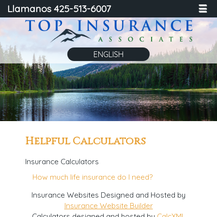
Llamanos 425-513-6007
☰
ENGLISH
Helpful Calculators
Insurance Calculators
How much life insurance do I need?
Insurance Websites
Designed and Hosted by
Insurance Website Builder
Calculators
designed and hosted by
CalcXML